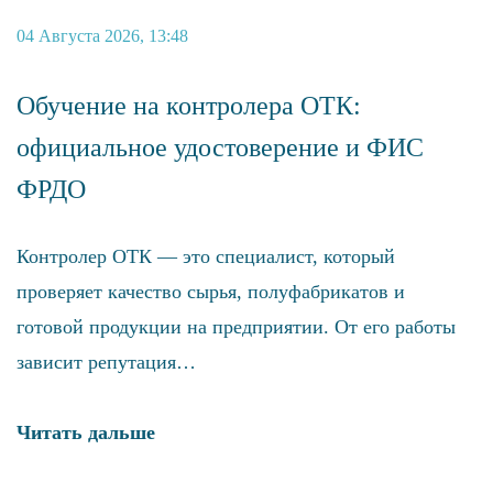
04 Августа 2026, 13:48
04
Обучение на контролера ОТК:
О
официальное удостоверение и ФИС
у
ФРДО
К
в
Контролер ОТК — это специалист, который
п
проверяет качество сырья, полуфабрикатов и
в
готовой продукции на предприятии. От его работы
зависит репутация…
Ч
Читать дальше