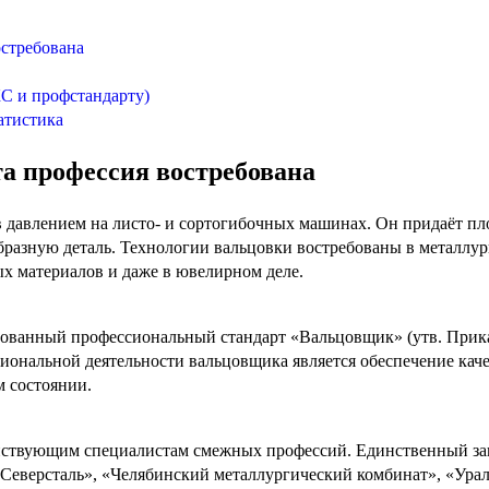
остребована
КС и профстандарту)
атистика
та профессия востребована
 давлением на листо- и сортогибочных машинах. Он придаёт пл
бразную деталь. Технологии вальцовки востребованы в металлу
х материалов и даже в ювелирном деле.
ированный профессиональный стандарт «Вальцовщик» (утв. Прика
сиональной деятельности вальцовщика является обеспечение кач
м состоянии.
действующим специалистам смежных профессий. Единственный за
еверсталь», «Челябинский металлургический комбинат», «Урал