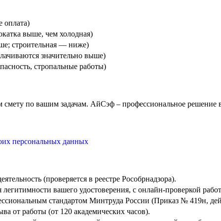
е оплата)
окатка выше, чем холодная)
ыше; строительная — ниже)
плачиваются значительно выше)
пасность, стропальные работы)
 смету по вашим задачам. АйСэф – профессиональное решение ва
оих персональных данных
еятельность (проверяется в реестре Рособрнадзора).
легитимности вашего удостоверения, с онлайн-проверкой работ
ессиональным стандартом Минтруда России (Приказ № 419н, дей
ва от работы (от 120 академических часов).