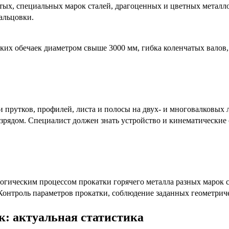
стых, специальных марок сталей, драгоценных и цветных металл
альцовки.
их обечаек диаметром свыше 3000 мм, гибка коленчатых валов, 
 прутков, профилей, листа и полосы на двух- и многовалковых л
разрядом. Специалист должен знать устройство и кинематически
логическим процессом прокатки горячего металла разных марок 
Контроль параметров прокатки, соблюдение заданных геометриче
: актуальная статистика