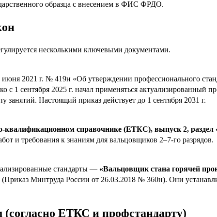
ударственного образца с внесением в ФИС ФРДО.
кон
егулируется несколькими ключевыми документами.
июня 2021 г. № 419н «Об утверждении профессионального станд
нако с 1 сентября 2025 г. начал применяться актуализированный
занятий. Настоящий приказ действует до 1 сентября 2031 г.
-квалификационном справочнике (ЕТКС), выпуск 2, раздел
работ и требования к знаниям для вальцовщиков 2–7-го разрядов.
циализированные стандарты —
«Вальцовщик стана горячей про
(Приказ Минтруда России от 26.03.2018 № 360н). Они устанав
м (согласно ЕТКС и профстандарту)