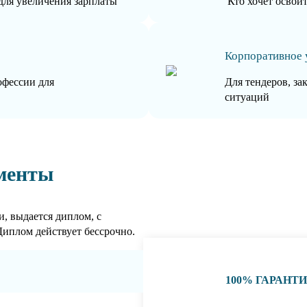
для увеличения зарплаты
Кто хочет освои
Корпоративное 
офессии для
Для тендеров, за
ситуаций
менты
, выдается диплом, с
Диплом действует бессрочно.
100% ГАРАНТ