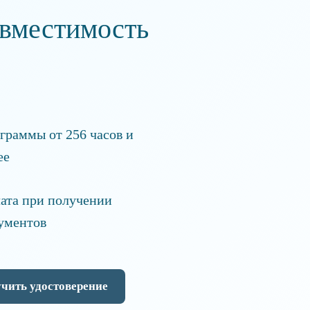
овместимость
граммы от 256 часов и
ее
ата при получении
ументов
чить удостоверение