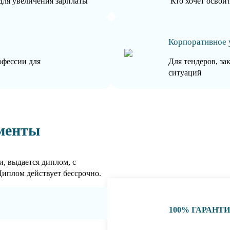
для увеличения зарплаты
Кто хочет освои
Корпоративное 
офессии для
Для тендеров, за
ситуаций
менты
, выдается диплом, с
Диплом действует бессрочно.
100% ГАРАНТ