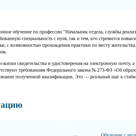
нное обучение по профессии "Начальник отдела, службы реализ
ебованную специальность с нуля, так и тем, кто стремится повы
мьи, с возможностью прохождения практики по месту жительства
ом.
-копии свидетельства и удостоверения на электронную почту, 
етствуют требованиям Федерального закона № 273-ФЗ «Об обра
знание полученной квалификации. Это — реальный шаг к стабил
уацию
Обучение с нул