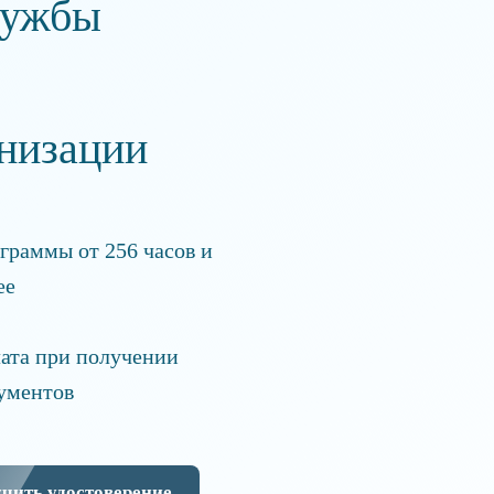
лужбы
низации
граммы от 256 часов и
ее
ата при получении
ументов
чить удостоверение