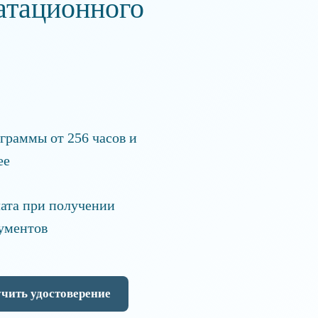
атационного
граммы от 256 часов и
ее
ата при получении
ументов
чить удостоверение