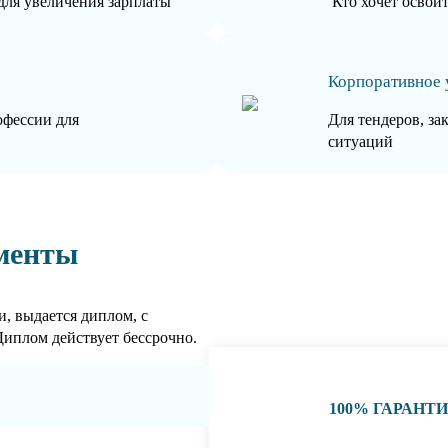
для увеличения зарплаты
Кто хочет освои
Корпоративное 
офессии для
Для тендеров, за
ситуаций
менты
, выдается диплом, с
Диплом действует бессрочно.
100% ГАРАНТ