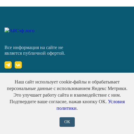
Все информация на сайте не
является публичной офертой.
Наш сайт использует cookie-файлы и обрабатывает
194352, Санкт-Петербург, вн.тер.г. Муниципальный
персональные данные с использованием Яндекс Метрики.
округ Сергиевское, аллея Придорожная, д. 8, литера
Это улучшает работу сайта и взаимодействие с ним.
А, помещ. 341/1
Подтвердите ваше согласие, нажав кнопку ОК.
Условия
политики
.
+7 (981) 795-01-58
ОК
info@isafe-trud.ru