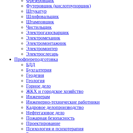
Фрезеровщик
Футеровщик (кислотоупорщик)
Штукатур
Шлифовальщик
Штамповщик
Чистильщик
Электрогазосварщик
Электромеханик
Электромонтажник
Электромонтер
Электрослесарь
Профпереподготовка
БДД
Бухгалтерия
Геодезия
Геология
Горное дело
ЖКХ и городское хозяйство
Инженерам
Инженерно-технические работники
Кадровое делопроизводство
Нефтегазовое дело
Пожарная безопасность
Проектирование
Психология и психотерапия