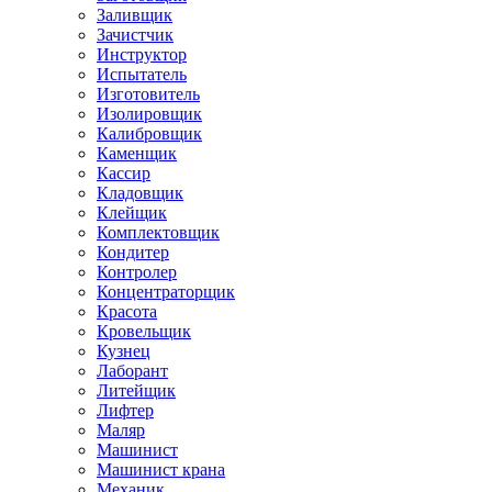
Заливщик
Зачистчик
Инструктор
Испытатель
Изготовитель
Изолировщик
Калибровщик
Каменщик
Кассир
Кладовщик
Клейщик
Комплектовщик
Кондитер
Контролер
Концентраторщик
Красота
Кровельщик
Кузнец
Лаборант
Литейщик
Лифтер
Маляр
Машинист
Машинист крана
Механик