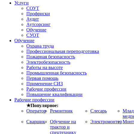
Услуги
СОУТ
Профриски
Аудит
Аутсорсинг
Обучение
СУОТ
Обучение
Охрана труда
Профессиональная переподготовка
Пожарная безопасность
Электробезопасность
Работы на высоте
Промышленная безопасность
Первая помощь
Применение СИЗ
Рабочие профессии
Повышение квалификации
Рабочие профессии
★Популярное:
Оператор
Ремонтник
Слесарь
Мла
медп
Сварщик
Обучение на
Электромонтер
Монт
трактор и
спецтехнику