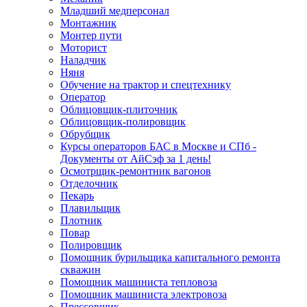
Младший медперсонал
Монтажник
Монтер пути
Моторист
Наладчик
Няня
Обучение на трактор и спецтехнику
Оператор
Облицовщик-плиточник
Облицовщик-полировщик
Обрубщик
Курсы операторов БАС в Москве и СПб -
Документы от АйСэф за 1 день!
Осмотрщик-ремонтник вагонов
Отделочник
Пекарь
Плавильщик
Плотник
Повар
Полировщик
Помощник бурильщика капитального ремонта
скважин
Помощник машиниста тепловоза
Помощник машиниста электровоза
Прессовщик