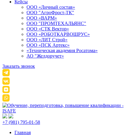
Кейсы
ООО «Личный состав»
ООО "АгроФрост-ТК"
ООО «ВАРМ»
ООО "ПРОМТЕХАЛЬЯНС"
ООО «СТК Вектор»
ООО «РОБОТКАРВОШРУС»
ООО «ЛИТ Строй»
ООО «ПСК Артекс»
«Техническая академия Росатома»
АО "Желдоручет»
Заказать звонок
+7 (981) 795-01-58
Главная