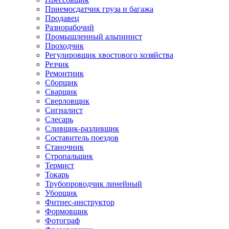
Приемосдатчик груза и багажа
Продавец
Разнорабочий
Промышленный альпинист
Проходчик
Регулировщик хвостового хозяйства
Резчик
Ремонтник
Сборщик
Сварщик
Сверловщик
Сигналист
Слесарь
Сливщик-разливщик
Составитель поездов
Станочник
Стропальщик
Термист
Токарь
Трубопроводчик линейный
Уборщик
Фитнес-инструктор
Формовщик
Фотограф