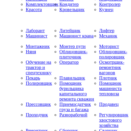
Комплектовщик
Кондитер
Контролер
Красота
Кровельщик
Кузнец
Лаборант
Литейщик
Лифтер
Машинист
Машинист крана
Механик
Монтажник
Монтер пути
Моторист
Няня
Облицовщик-
Облицовщик-
плиточник
полировщик
Обучение на
Оператор
Осмотрщик-
трактор и
ремонтник
спецтехнику
вагонов
Пекарь
Плавильщик
Плотник
Полировщик
Помощник
Помощник
бурильщика
машиниста
капитального
тепловоза
ремонта скважин
Прессовщик
Приемосдатчик
Продавец
груза и багажа
Проходчик
Разнорабочий
Регулировщик
хвостового
хозяйства
Ремонтник
Сборщик
Сварщик