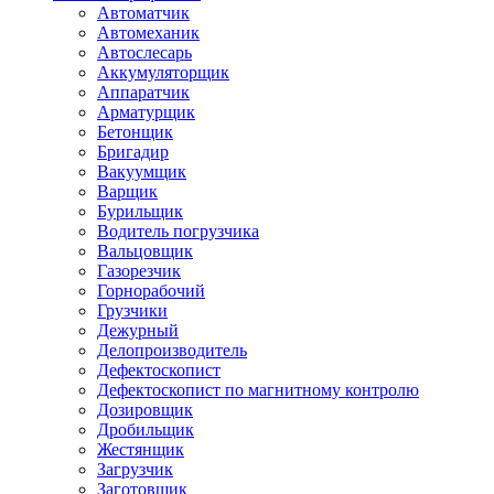
Автоматчик
Автомеханик
Автослесарь
Аккумуляторщик
Аппаратчик
Арматурщик
Бетонщик
Бригадир
Вакуумщик
Варщик
Бурильщик
Водитель погрузчика
Вальцовщик
Газорезчик
Горнорабочий
Грузчики
Дежурный
Делопроизводитель
Дефектоскопист
Дефектоскопист по магнитному контролю
Дозировщик
Дробильщик
Жестянщик
Загрузчик
Заготовщик