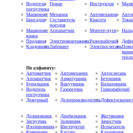
Водитель
Повар
Инструктор
Маля
погрузчика
Машинист
Механик
Автомеханик
Авто
Бригадир
Составитель
Красота
Тока
поездов
Машинист
Аппаратчик
Монтер пути
Нала
крана
Продавец
Электромонтажник
Разнорабочий
Дефе
Кладовщик
Лаборант
Электрослесарь
Помо
маши
тепло
По алфавиту:
Автоматчик
Автомеханик
Автослесарь
Аппаратчик
Арматурщик
Бетонщик
Бурильщик
Вакуумщик
Вальцовщик
Водитель
Газорезчик
Горнорабочий
погрузчика
Дежурный
Делопроизводитель
Дефектоскопис
Дозировщик
Дробильщик
Жестянщик
Загрузчик
Заливщик
Зачистчик
Изолировщик
Инструктор
Испытатель
Каменщик
Кассир
Кладовщик