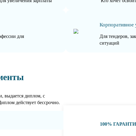
для увеличения зарплаты
Кто хочет освои
Корпоративное 
офессии для
Для тендеров, за
ситуаций
менты
, выдается диплом, с
Диплом действует бессрочно.
100% ГАРАНТ