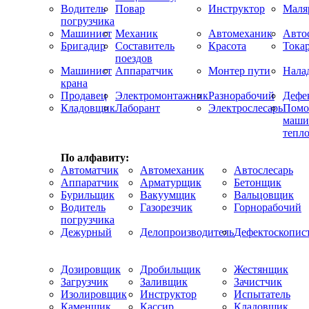
Водитель
Повар
Инструктор
Маля
погрузчика
Машинист
Механик
Автомеханик
Авто
Бригадир
Составитель
Красота
Тока
поездов
Машинист
Аппаратчик
Монтер пути
Нала
крана
Продавец
Электромонтажник
Разнорабочий
Дефе
Кладовщик
Лаборант
Электрослесарь
Помо
маши
тепло
По алфавиту:
Автоматчик
Автомеханик
Автослесарь
Аппаратчик
Арматурщик
Бетонщик
Бурильщик
Вакуумщик
Вальцовщик
Водитель
Газорезчик
Горнорабочий
погрузчика
Дежурный
Делопроизводитель
Дефектоскопис
Дозировщик
Дробильщик
Жестянщик
Загрузчик
Заливщик
Зачистчик
Изолировщик
Инструктор
Испытатель
Каменщик
Кассир
Кладовщик