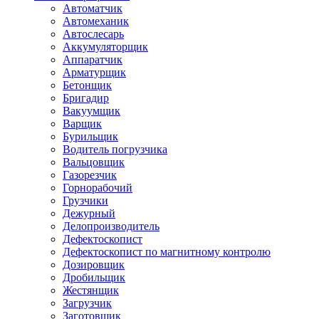
Автоматчик
Автомеханик
Автослесарь
Аккумуляторщик
Аппаратчик
Арматурщик
Бетонщик
Бригадир
Вакуумщик
Варщик
Бурильщик
Водитель погрузчика
Вальцовщик
Газорезчик
Горнорабочий
Грузчики
Дежурный
Делопроизводитель
Дефектоскопист
Дефектоскопист по магнитному контролю
Дозировщик
Дробильщик
Жестянщик
Загрузчик
Заготовщик