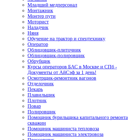
Младший медперсонал
Монтажник
Монтер пути
Моторист
Наладчик
Няня
Обучение на трактор и спецтехнику
Оператор
Облицовщик-плиточник
Облицовщик-полировщик
Обрубщик
Курсы операторов БАС в Москве и СПб -
Документы от АйСэф за 1 день!
Осмотрщик-ремонтник вагонов
Отделочник
Пекарь
Плавильщик
Плотник
Повар
Полировщик
Помощник бурильщика капитального ремонта
скважин
Помощник машиниста тепловоза
Помощник машиниста электровоза
Прессовщик