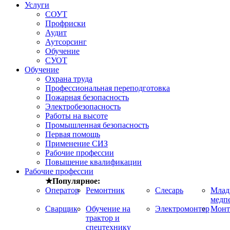
Услуги
СОУТ
Профриски
Аудит
Аутсорсинг
Обучение
СУОТ
Обучение
Охрана труда
Профессиональная переподготовка
Пожарная безопасность
Электробезопасность
Работы на высоте
Промышленная безопасность
Первая помощь
Применение СИЗ
Рабочие профессии
Повышение квалификации
Рабочие профессии
★Популярное:
Оператор
Ремонтник
Слесарь
Мла
медп
Сварщик
Обучение на
Электромонтер
Монт
трактор и
спецтехнику