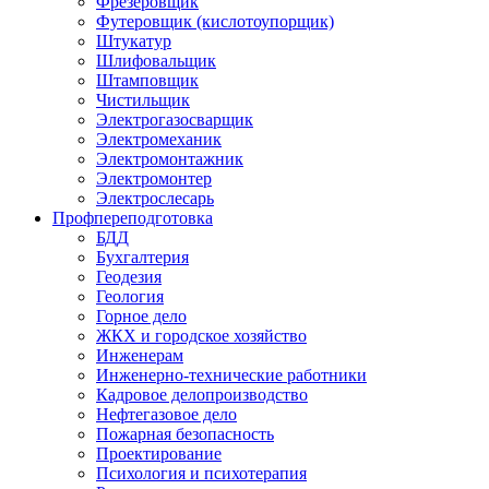
Фрезеровщик
Футеровщик (кислотоупорщик)
Штукатур
Шлифовальщик
Штамповщик
Чистильщик
Электрогазосварщик
Электромеханик
Электромонтажник
Электромонтер
Электрослесарь
Профпереподготовка
БДД
Бухгалтерия
Геодезия
Геология
Горное дело
ЖКХ и городское хозяйство
Инженерам
Инженерно-технические работники
Кадровое делопроизводство
Нефтегазовое дело
Пожарная безопасность
Проектирование
Психология и психотерапия