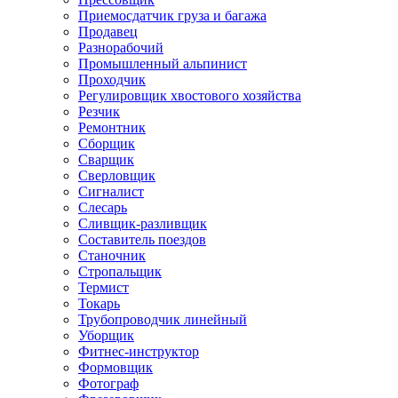
Приемосдатчик груза и багажа
Продавец
Разнорабочий
Промышленный альпинист
Проходчик
Регулировщик хвостового хозяйства
Резчик
Ремонтник
Сборщик
Сварщик
Сверловщик
Сигналист
Слесарь
Сливщик-разливщик
Составитель поездов
Станочник
Стропальщик
Термист
Токарь
Трубопроводчик линейный
Уборщик
Фитнес-инструктор
Формовщик
Фотограф