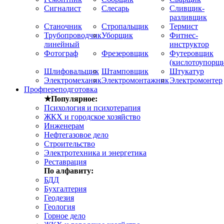
Сигналист
Слесарь
Сливщик-
разливщик
Станочник
Стропальщик
Термист
Трубопроводчик
Уборщик
Фитнес-
линейный
инструктор
Фотограф
Фрезеровщик
Футеровщик
(кислотоупорщ
Шлифовальщик
Штамповщик
Штукатур
Электромеханик
Электромонтажник
Электромонтер
Профпереподготовка
★Популярное:
Психология и психотерапия
ЖКХ и городское хозяйство
Инженерам
Нефтегазовое дело
Строительство
Электротехника и энергетика
Реставрация
По алфавиту:
БДД
Бухгалтерия
Геодезия
Геология
Горное дело