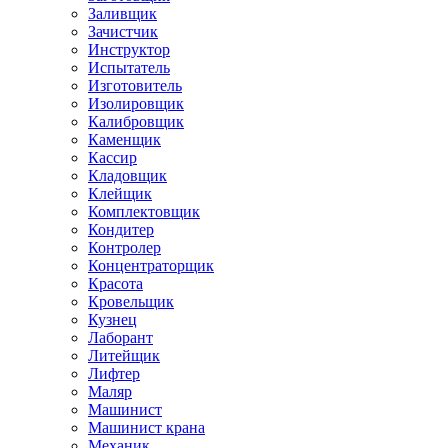
Заливщик
Зачистчик
Инструктор
Испытатель
Изготовитель
Изолировщик
Калибровщик
Каменщик
Кассир
Кладовщик
Клейщик
Комплектовщик
Кондитер
Контролер
Концентраторщик
Красота
Кровельщик
Кузнец
Лаборант
Литейщик
Лифтер
Маляр
Машинист
Машинист крана
Механик