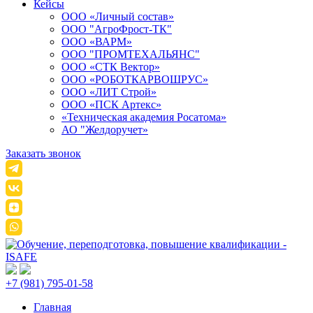
Кейсы
ООО «Личный состав»
ООО "АгроФрост-ТК"
ООО «ВАРМ»
ООО "ПРОМТЕХАЛЬЯНС"
ООО «СТК Вектор»
ООО «РОБОТКАРВОШРУС»
ООО «ЛИТ Строй»
ООО «ПСК Артекс»
«Техническая академия Росатома»
АО "Желдоручет»
Заказать звонок
+7 (981) 795-01-58
Главная