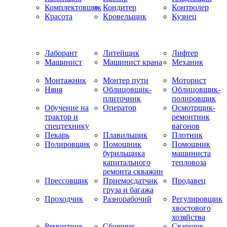
Комплектовщик
Кондитер
Контролер
Красота
Кровельщик
Кузнец
Лаборант
Литейщик
Лифтер
Машинист
Машинист крана
Механик
Монтажник
Монтер пути
Моторист
Няня
Облицовщик-
Облицовщик-
плиточник
полировщик
Обучение на
Оператор
Осмотрщик-
трактор и
ремонтник
спецтехнику
вагонов
Пекарь
Плавильщик
Плотник
Полировщик
Помощник
Помощник
бурильщика
машиниста
капитального
тепловоза
ремонта скважин
Прессовщик
Приемосдатчик
Продавец
груза и багажа
Проходчик
Разнорабочий
Регулировщик
хвостового
хозяйства
Ремонтник
Сборщик
Сварщик