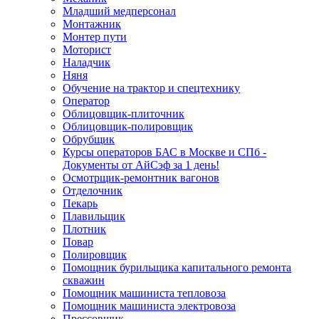
Младший медперсонал
Монтажник
Монтер пути
Моторист
Наладчик
Няня
Обучение на трактор и спецтехнику
Оператор
Облицовщик-плиточник
Облицовщик-полировщик
Обрубщик
Курсы операторов БАС в Москве и СПб -
Документы от АйСэф за 1 день!
Осмотрщик-ремонтник вагонов
Отделочник
Пекарь
Плавильщик
Плотник
Повар
Полировщик
Помощник бурильщика капитального ремонта
скважин
Помощник машиниста тепловоза
Помощник машиниста электровоза
Прессовщик