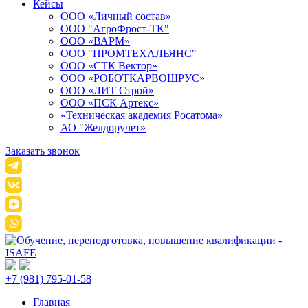
Кейсы
ООО «Личный состав»
ООО "АгроФрост-ТК"
ООО «ВАРМ»
ООО "ПРОМТЕХАЛЬЯНС"
ООО «СТК Вектор»
ООО «РОБОТКАРВОШРУС»
ООО «ЛИТ Строй»
ООО «ПСК Артекс»
«Техническая академия Росатома»
АО "Желдоручет»
Заказать звонок
+7 (981) 795-01-58
Главная