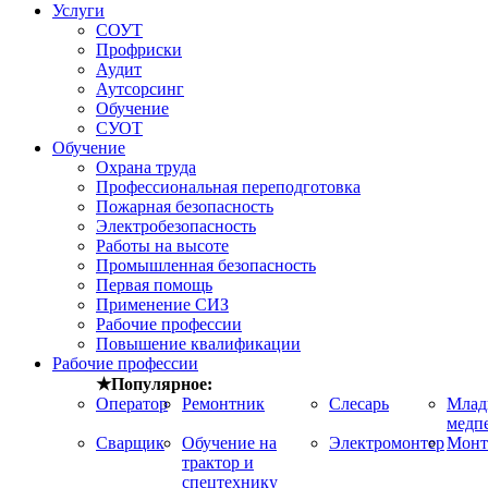
Услуги
СОУТ
Профриски
Аудит
Аутсорсинг
Обучение
СУОТ
Обучение
Охрана труда
Профессиональная переподготовка
Пожарная безопасность
Электробезопасность
Работы на высоте
Промышленная безопасность
Первая помощь
Применение СИЗ
Рабочие профессии
Повышение квалификации
Рабочие профессии
★Популярное:
Оператор
Ремонтник
Слесарь
Мла
медп
Сварщик
Обучение на
Электромонтер
Монт
трактор и
спецтехнику