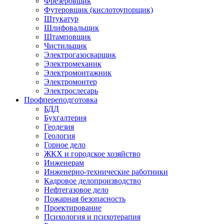
Фрезеровщик
Футеровщик (кислотоупорщик)
Штукатур
Шлифовальщик
Штамповщик
Чистильщик
Электрогазосварщик
Электромеханик
Электромонтажник
Электромонтер
Электрослесарь
Профпереподготовка
БДД
Бухгалтерия
Геодезия
Геология
Горное дело
ЖКХ и городское хозяйство
Инженерам
Инженерно-технические работники
Кадровое делопроизводство
Нефтегазовое дело
Пожарная безопасность
Проектирование
Психология и психотерапия