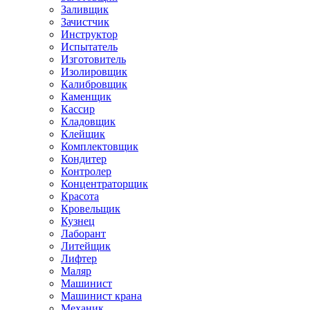
Заливщик
Зачистчик
Инструктор
Испытатель
Изготовитель
Изолировщик
Калибровщик
Каменщик
Кассир
Кладовщик
Клейщик
Комплектовщик
Кондитер
Контролер
Концентраторщик
Красота
Кровельщик
Кузнец
Лаборант
Литейщик
Лифтер
Маляр
Машинист
Машинист крана
Механик