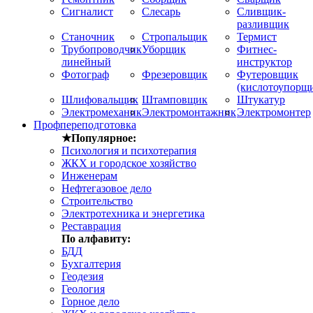
Сигналист
Слесарь
Сливщик-
разливщик
Станочник
Стропальщик
Термист
Трубопроводчик
Уборщик
Фитнес-
линейный
инструктор
Фотограф
Фрезеровщик
Футеровщик
(кислотоупорщ
Шлифовальщик
Штамповщик
Штукатур
Электромеханик
Электромонтажник
Электромонтер
Профпереподготовка
★Популярное:
Психология и психотерапия
ЖКХ и городское хозяйство
Инженерам
Нефтегазовое дело
Строительство
Электротехника и энергетика
Реставрация
По алфавиту:
БДД
Бухгалтерия
Геодезия
Геология
Горное дело