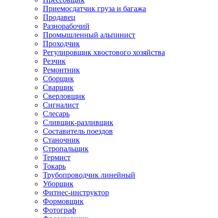
Приемосдатчик груза и багажа
Продавец
Разнорабочий
Промышленный альпинист
Проходчик
Регулировщик хвостового хозяйства
Резчик
Ремонтник
Сборщик
Сварщик
Сверловщик
Сигналист
Слесарь
Сливщик-разливщик
Составитель поездов
Станочник
Стропальщик
Термист
Токарь
Трубопроводчик линейный
Уборщик
Фитнес-инструктор
Формовщик
Фотограф