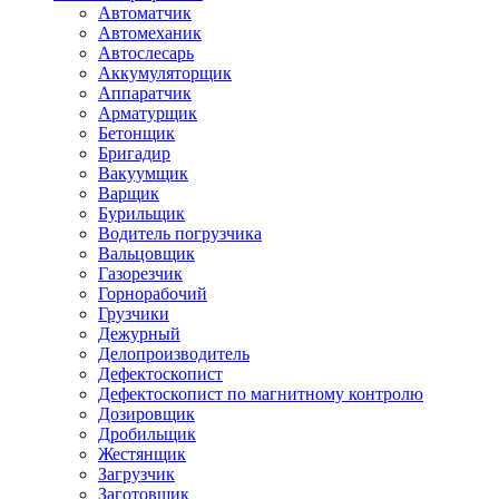
Автоматчик
Автомеханик
Автослесарь
Аккумуляторщик
Аппаратчик
Арматурщик
Бетонщик
Бригадир
Вакуумщик
Варщик
Бурильщик
Водитель погрузчика
Вальцовщик
Газорезчик
Горнорабочий
Грузчики
Дежурный
Делопроизводитель
Дефектоскопист
Дефектоскопист по магнитному контролю
Дозировщик
Дробильщик
Жестянщик
Загрузчик
Заготовщик