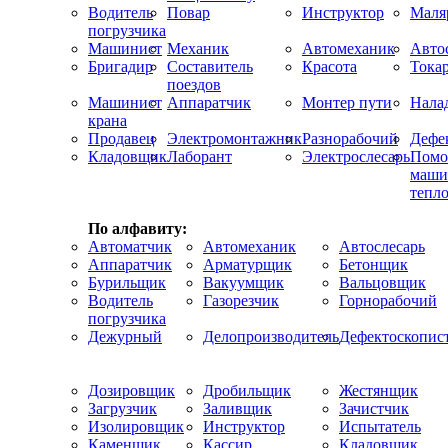
Водитель
Повар
Инструктор
Маля
погрузчика
Машинист
Механик
Автомеханик
Авто
Бригадир
Составитель
Красота
Тока
поездов
Машинист
Аппаратчик
Монтер пути
Нала
крана
Продавец
Электромонтажник
Разнорабочий
Дефе
Кладовщик
Лаборант
Электрослесарь
Помо
маши
тепло
По алфавиту:
Автоматчик
Автомеханик
Автослесарь
Аппаратчик
Арматурщик
Бетонщик
Бурильщик
Вакуумщик
Вальцовщик
Водитель
Газорезчик
Горнорабочий
погрузчика
Дежурный
Делопроизводитель
Дефектоскопис
Дозировщик
Дробильщик
Жестянщик
Загрузчик
Заливщик
Зачистчик
Изолировщик
Инструктор
Испытатель
Каменщик
Кассир
Кладовщик