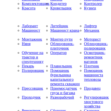
Комплектовщик
Кондитер
Контролер
Красота
Кровельщик
Кузнец
Лаборант
Литейщик
Лифтер
Машинист
Машинист крана
Механик
Монтажник
Монтер пути
Моторист
Няня
Облицовщик-
Облицовщик-
плиточник
полировщик
Обучение на
Оператор
Осмотрщик-
трактор и
ремонтник
спецтехнику
вагонов
Пекарь
Плавильщик
Плотник
Полировщик
Помощник
Помощник
бурильщика
машиниста
капитального
тепловоза
ремонта скважин
Прессовщик
Приемосдатчик
Продавец
груза и багажа
Проходчик
Разнорабочий
Регулировщик
хвостового
хозяйства
Ремонтник
Сборщик
Сварщик