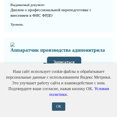
Выдаваемый документ:
Диплом о профессиональной переподготовке с
внесением в ФИС ФРДО
Уровень:
Аппаратчик производства адипонитрила
Записаться
от 9000 ₽
Наш сайт использует cookie-файлы и обрабатывает
персональные данные с использованием Яндекс Метрики.
Формат:
Дистанционно (онлайн) / Очно / Заочно / С практикой
Это улучшает работу сайта и взаимодействие с ним.
Подтвердите ваше согласие, нажав кнопку ОК.
Условия
Выдаваемый документ:
политики
.
Диплом о профессиональной переподготовке с
внесением в ФИС ФРДО
ОК
Уровень: