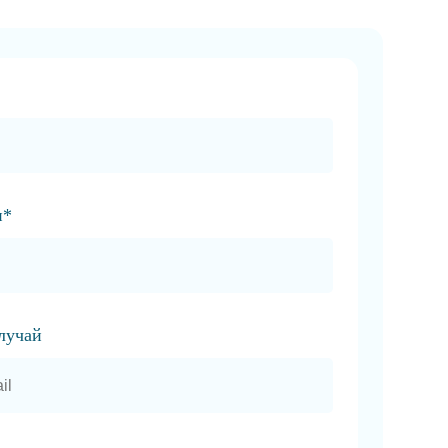
и*
случай