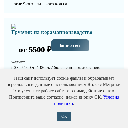
после 9-ого или 11-ого класса
Грузчик на керамапроизводство
Записаться
от 5500 ₽
Формат:
80 ч. / 160 ч. / 320 ч. / больше по согласованию
Выдаваемый документ:
Наш сайт использует cookie-файлы и обрабатывает
Свидетельство, удостоверение (корочки), протокол
персональные данные с использованием Яндекс Метрики.
аттестации
Это улучшает работу сайта и взаимодействие с ним.
Подтвердите ваше согласие, нажав кнопку ОК.
Условия
Уровень:
политики
.
после 9-ого или 11-ого класса
ОК