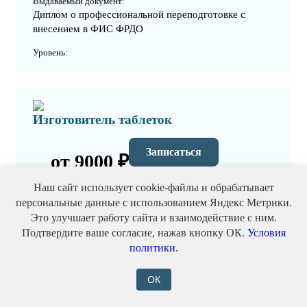
Выдаваемый документ:
Диплом о профессиональной переподготовке с
внесением в ФИС ФРДО
Уровень:
Изготовитель таблеток
Записаться
от 9000 ₽
Наш сайт использует cookie-файлы и обрабатывает
Формат:
персональные данные с использованием Яндекс Метрики.
Дистанционно (онлайн) / Очно / Заочно / С
Это улучшает работу сайта и взаимодействие с ним.
практикой
Подтвердите ваше согласие, нажав кнопку ОК.
Условия
Выдаваемый документ:
политики
.
Диплом о профессиональной переподготовке с
внесением в ФИС ФРДО
ОК
Уровень: