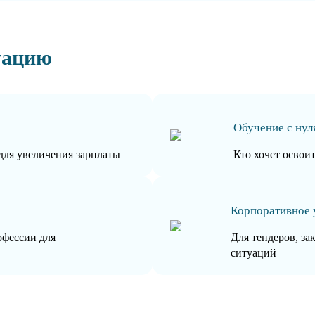
уацию
Обучение с нул
для увеличения зарплаты
Кто хочет освои
Корпоративное 
офессии для
Для тендеров, за
ситуаций