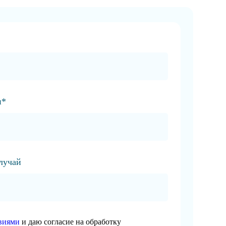
и*
случай
виями
и даю согласие на обработку