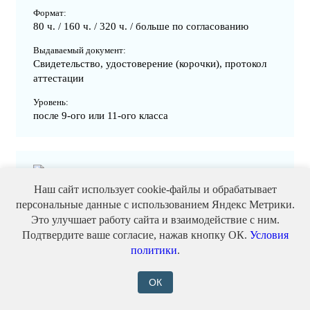
Формат:
80 ч. / 160 ч. / 320 ч. / больше по согласованию
Выдаваемый документ:
Свидетельство, удостоверение (корочки), протокол
аттестации
Уровень:
после 9-ого или 11-ого класса
Кассир в гипермаркет
Наш сайт использует cookie-файлы и обрабатывает
персональные данные с использованием Яндекс Метрики.
Записаться
Это улучшает работу сайта и взаимодействие с ним.
от 5500 ₽
Подтвердите ваше согласие, нажав кнопку ОК.
Условия
политики
.
Формат:
80 ч. / 160 ч. / 320 ч. / больше по согласованию
ОК
Выдаваемый документ:
Свидетельство, удостоверение (корочки), протокол