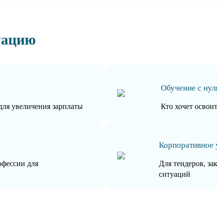
уацию
Обучение с нул
для увеличения зарплаты
Кто хочет освои
Корпоративное 
офессии для
Для тендеров, за
ситуаций