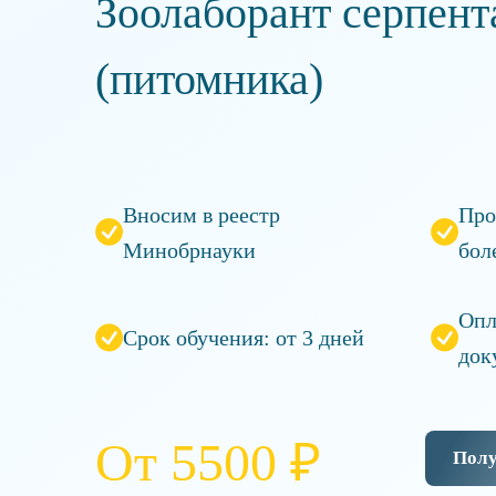
Зоолаборант серпент
(питомника)
Вносим в реестр
Про
Минобрнауки
бол
Опл
Срок обучения: от 3 дней
док
От 5500 ₽
Полу