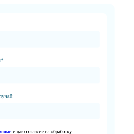
и*
случай
виями
и даю согласие на обработку