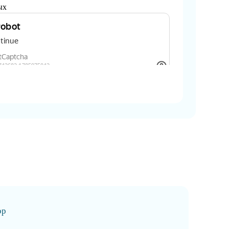
ых
ор