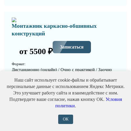
Монтажник каркасно-обшивных
конструкций
Записаться
от 5500 ₽
Формат:
Дистанционно (онлайн) / Очно с практикой / Заочно
Выдаваемый документ:
Наш сайт использует cookie-файлы и обрабатывает
Свидетельство, удостоверение (корочки), протокол
персональные данные с использованием Яндекс Метрики.
аттестации
Это улучшает работу сайта и взаимодействие с ним.
Подтвердите ваше согласие, нажав кнопку ОК.
Условия
Уровень:
политики
.
после 9-ого или 11-ого класса
ОК