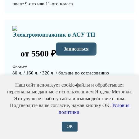
после 9-ого или 11-ого класса
Электромонтажник в АСУ ТП
Записаться
от 5500 ₽
Формат:
80 ч. / 160 ч. / 320 ч. / больше по согласованию
Выдаваемый документ:
Наш сайт использует cookie-файлы и обрабатывает
Свидетельство, удостоверение (корочки), протокол
персональные данные с использованием Яндекс Метрики.
аттестации
Это улучшает работу сайта и взаимодействие с ним.
Подтвердите ваше согласие, нажав кнопку ОК.
Условия
Уровень:
политики
.
после 9-ого или 11-ого класса
ОК