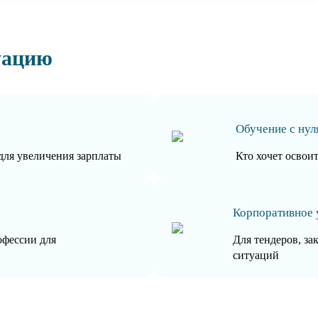
уацию
Обучение с нул
для увеличения зарплаты
Кто хочет освои
Корпоративное 
офессии для
Для тендеров, за
ситуаций