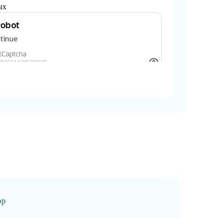
ых
ор