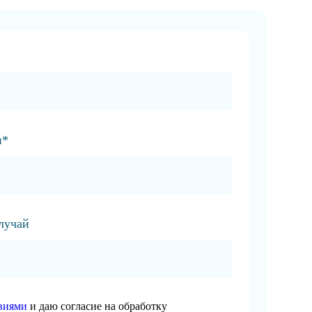
и*
случай
виями
и даю согласие на обработку