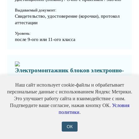
Выдаваемый документ:
Свидетельство, удостоверение (корочки), протокол
аттестации
Уровень:
после 9-ого или 11-ого класса
Электромонтажник блоков электронно-
механических часов
Наш сайт использует cookie-файлы и обрабатывает
персональные данные с использованием Яндекс Метрики.
Записаться
от 5500 ₽
Это улучшает работу сайта и взаимодействие с ним.
Подтвердите ваше согласие, нажав кнопку ОК.
Условия
Формат:
политики
.
Дистанционно (онлайн) / Очно с практикой / Заочно
ОК
Выдаваемый документ:
Свидетельство, удостоверение (корочки), протокол