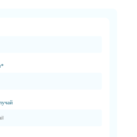
и*
случай