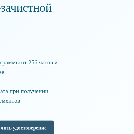
зачистной
граммы от 256 часов и
ее
ата при получении
ументов
чить удостоверение