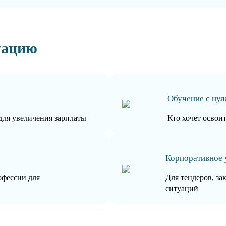
уацию
Обучение с нул
для увеличения зарплаты
Кто хочет освои
Корпоративное 
офессии для
Для тендеров, за
ситуаций