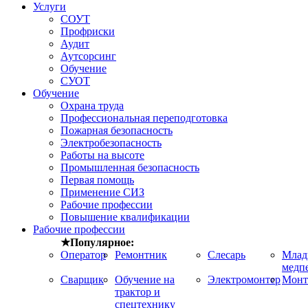
Услуги
СОУТ
Профриски
Аудит
Аутсорсинг
Обучение
СУОТ
Обучение
Охрана труда
Профессиональная переподготовка
Пожарная безопасность
Электробезопасность
Работы на высоте
Промышленная безопасность
Первая помощь
Применение СИЗ
Рабочие профессии
Повышение квалификации
Рабочие профессии
★Популярное:
Оператор
Ремонтник
Слесарь
Мла
медп
Сварщик
Обучение на
Электромонтер
Монт
трактор и
спецтехнику