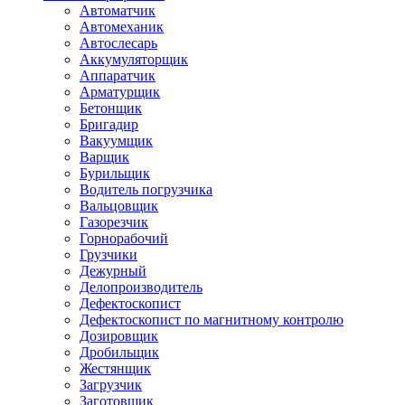
Автоматчик
Автомеханик
Автослесарь
Аккумуляторщик
Аппаратчик
Арматурщик
Бетонщик
Бригадир
Вакуумщик
Варщик
Бурильщик
Водитель погрузчика
Вальцовщик
Газорезчик
Горнорабочий
Грузчики
Дежурный
Делопроизводитель
Дефектоскопист
Дефектоскопист по магнитному контролю
Дозировщик
Дробильщик
Жестянщик
Загрузчик
Заготовщик