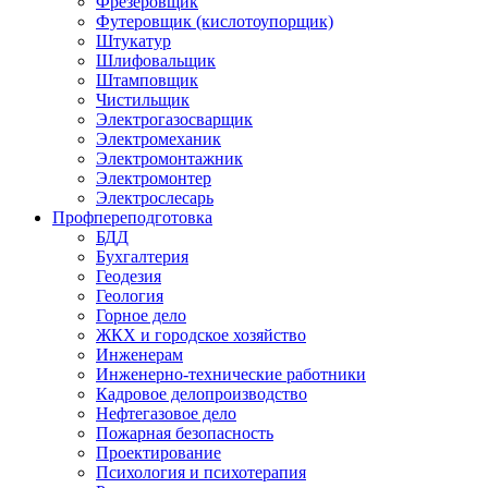
Фрезеровщик
Футеровщик (кислотоупорщик)
Штукатур
Шлифовальщик
Штамповщик
Чистильщик
Электрогазосварщик
Электромеханик
Электромонтажник
Электромонтер
Электрослесарь
Профпереподготовка
БДД
Бухгалтерия
Геодезия
Геология
Горное дело
ЖКХ и городское хозяйство
Инженерам
Инженерно-технические работники
Кадровое делопроизводство
Нефтегазовое дело
Пожарная безопасность
Проектирование
Психология и психотерапия