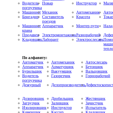
Водитель
Повар
Инструктор
Маля
погрузчика
Машинист
Механик
Автомеханик
Авто
Бригадир
Составитель
Красота
Тока
поездов
Машинист
Аппаратчик
Монтер пути
Нала
крана
Продавец
Электромонтажник
Разнорабочий
Дефе
Кладовщик
Лаборант
Электрослесарь
Помо
маши
тепло
По алфавиту:
Автоматчик
Автомеханик
Автослесарь
Аппаратчик
Арматурщик
Бетонщик
Бурильщик
Вакуумщик
Вальцовщик
Водитель
Газорезчик
Горнорабочий
погрузчика
Дежурный
Делопроизводитель
Дефектоскопис
Дозировщик
Дробильщик
Жестянщик
Загрузчик
Заливщик
Зачистчик
Изолировщик
Инструктор
Испытатель
Каменщик
Кассир
Кладовщик