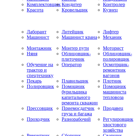
Комплектовщик
Кондитер
Контролер
Красота
Кровельщик
Кузнец
Лаборант
Литейщик
Лифтер
Машинист
Машинист крана
Механик
Монтажник
Монтер пути
Моторист
Няня
Облицовщик-
Облицовщик-
плиточник
полировщик
Обучение на
Оператор
Осмотрщик-
трактор и
ремонтник
спецтехнику
вагонов
Пекарь
Плавильщик
Плотник
Полировщик
Помощник
Помощник
бурильщика
машиниста
капитального
тепловоза
ремонта скважин
Прессовщик
Приемосдатчик
Продавец
груза и багажа
Проходчик
Разнорабочий
Регулировщик
хвостового
хозяйства
Ремонтник
Сборщик
Сварщик