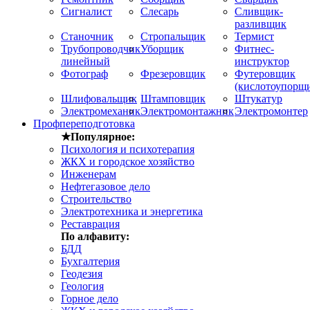
Сигналист
Слесарь
Сливщик-
разливщик
Станочник
Стропальщик
Термист
Трубопроводчик
Уборщик
Фитнес-
линейный
инструктор
Фотограф
Фрезеровщик
Футеровщик
(кислотоупорщ
Шлифовальщик
Штамповщик
Штукатур
Электромеханик
Электромонтажник
Электромонтер
Профпереподготовка
★Популярное:
Психология и психотерапия
ЖКХ и городское хозяйство
Инженерам
Нефтегазовое дело
Строительство
Электротехника и энергетика
Реставрация
По алфавиту:
БДД
Бухгалтерия
Геодезия
Геология
Горное дело