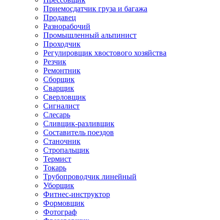
Приемосдатчик груза и багажа
Продавец
Разнорабочий
Промышленный альпинист
Проходчик
Регулировщик хвостового хозяйства
Резчик
Ремонтник
Сборщик
Сварщик
Сверловщик
Сигналист
Слесарь
Сливщик-разливщик
Составитель поездов
Станочник
Стропальщик
Термист
Токарь
Трубопроводчик линейный
Уборщик
Фитнес-инструктор
Формовщик
Фотограф