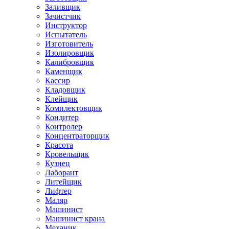
Заливщик
Зачистчик
Инструктор
Испытатель
Изготовитель
Изолировщик
Калибровщик
Каменщик
Кассир
Кладовщик
Клейщик
Комплектовщик
Кондитер
Контролер
Концентраторщик
Красота
Кровельщик
Кузнец
Лаборант
Литейщик
Лифтер
Маляр
Машинист
Машинист крана
Механик