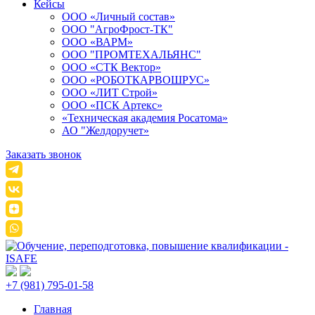
Кейсы
ООО «Личный состав»
ООО "АгроФрост-ТК"
ООО «ВАРМ»
ООО "ПРОМТЕХАЛЬЯНС"
ООО «СТК Вектор»
ООО «РОБОТКАРВОШРУС»
ООО «ЛИТ Строй»
ООО «ПСК Артекс»
«Техническая академия Росатома»
АО "Желдоручет»
Заказать звонок
+7 (981) 795-01-58
Главная