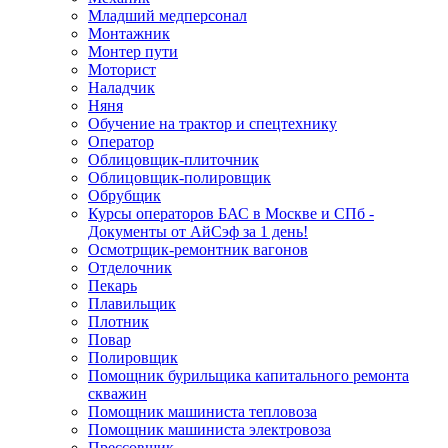
Младший медперсонал
Монтажник
Монтер пути
Моторист
Наладчик
Няня
Обучение на трактор и спецтехнику
Оператор
Облицовщик-плиточник
Облицовщик-полировщик
Обрубщик
Курсы операторов БАС в Москве и СПб -
Документы от АйСэф за 1 день!
Осмотрщик-ремонтник вагонов
Отделочник
Пекарь
Плавильщик
Плотник
Повар
Полировщик
Помощник бурильщика капитального ремонта
скважин
Помощник машиниста тепловоза
Помощник машиниста электровоза
Прессовщик