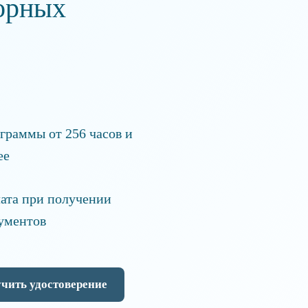
орных
граммы от 256 часов и
ее
ата при получении
ументов
чить удостоверение