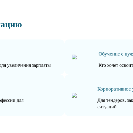
уацию
Обучение с нул
для увеличения зарплаты
Кто хочет освои
Корпоративное 
офессии для
Для тендеров, за
ситуаций