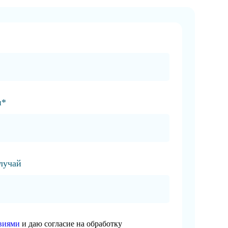
и*
случай
виями
и даю согласие на обработку