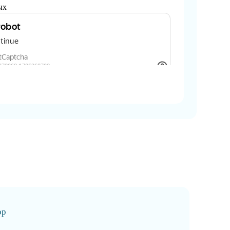
ых
ор