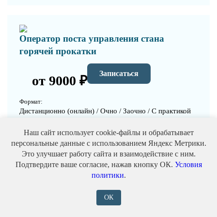
Оператор поста управления стана
горячей прокатки
Записаться
от 9000 ₽
Формат:
Дистанционно (онлайн) / Очно / Заочно / С практикой
Выдаваемый документ:
Наш сайт использует cookie-файлы и обрабатывает
Диплом о профессиональной переподготовке с
персональные данные с использованием Яндекс Метрики.
внесением в ФИС ФРДО
Это улучшает работу сайта и взаимодействие с ним.
Уровень:
Подтвердите ваше согласие, нажав кнопку ОК.
Условия
политики
.
ОК
Оператор водозаборных сооружений