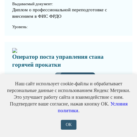
Выдаваемый документ:
Диплом о профессиональной переподготовке с
внесением в ФИС ФРДО
Уровень:
Оператор поста управления стана
горячей прокатки
Записаться
от 9000 ₽
Наш сайт использует cookie-файлы и обрабатывает
персональные данные с использованием Яндекс Метрики.
Формат:
Это улучшает работу сайта и взаимодействие с ним.
Дистанционно (онлайн) / Очно / Заочно / С практикой
Подтвердите ваше согласие, нажав кнопку ОК.
Условия
политики
.
Выдаваемый документ:
Диплом о профессиональной переподготовке с
ОК
внесением в ФИС ФРДО
Уровень: