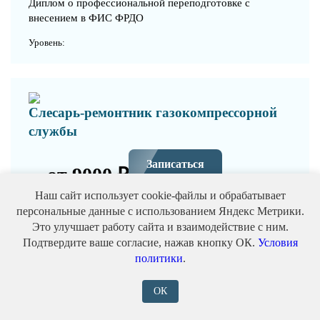
Диплом о профессиональной переподготовке с
внесением в ФИС ФРДО
Уровень:
Слесарь-ремонтник газокомпрессорной
службы
Записаться
от 9000 ₽
Наш сайт использует cookie-файлы и обрабатывает
Формат:
персональные данные с использованием Яндекс Метрики.
Дистанционно (онлайн) / Очно / Заочно / С практикой
Это улучшает работу сайта и взаимодействие с ним.
Подтвердите ваше согласие, нажав кнопку ОК.
Условия
Выдаваемый документ:
Диплом о профессиональной переподготовке с
политики
.
внесением в ФИС ФРДО
ОК
Уровень: