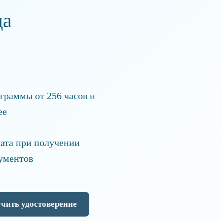
да
граммы от 256 часов и
ее
ата при получении
ументов
чить удостоверение