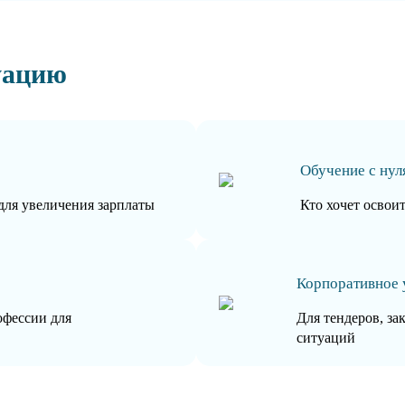
уацию
Обучение с нул
для увеличения зарплаты
Кто хочет освои
Корпоративное 
офессии для
Для тендеров, за
ситуаций