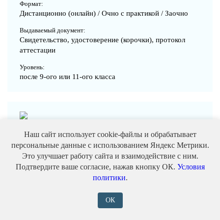
Формат:
Дистанционно (онлайн) / Очно с практикой / Заочно
Выдаваемый документ:
Свидетельство, удостоверение (корочки), протокол
аттестации
Уровень:
после 9-ого или 11-ого класса
Плавильщик стекловолокна
Наш сайт использует cookie-файлы и обрабатывает
персональные данные с использованием Яндекс Метрики.
Записаться
от 5500 ₽
Это улучшает работу сайта и взаимодействие с ним.
Подтвердите ваше согласие, нажав кнопку ОК.
Условия
Формат:
политики
.
Дистанционно (онлайн) / Очно с практикой / Заочно
ОК
Выдаваемый документ:
Свидетельство, удостоверение (корочки), протокол