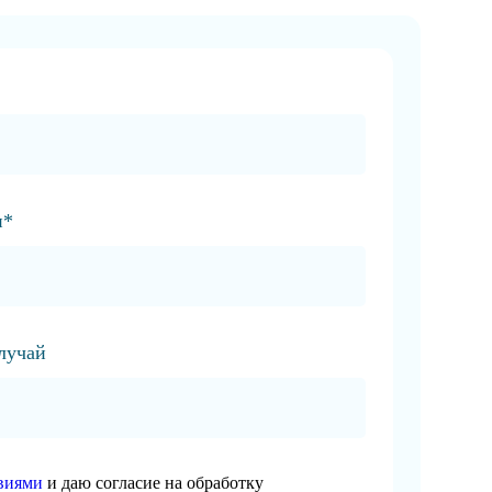
и*
случай
виями
и даю согласие на обработку