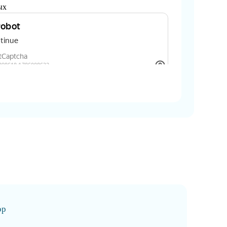
ых
ор