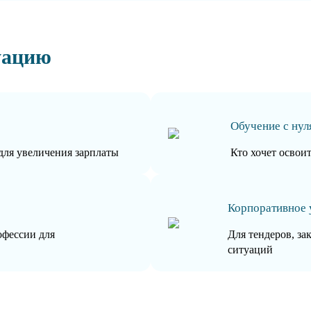
уацию
Обучение с нул
для увеличения зарплаты
Кто хочет освои
Корпоративное 
офессии для
Для тендеров, за
ситуаций