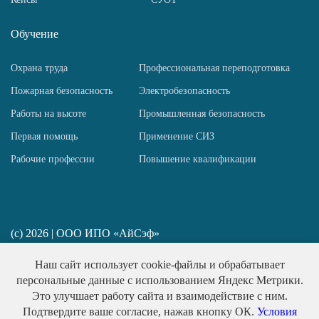
Обучение
Охрана труда
Профессиональная переподготовка
Пожарная безопасность
Электробезопасность
Работы на высоте
Промышленная безопасность
Первая помощь
Применение СИЗ
Рабочие профессии
Повышение квалификации
(c) 2026 | ООО ИПО «АйСэф»
ИП Пирогов Н. Ю. ИНН 781458517667
Наш сайт использует cookie-файлы и обрабатывает
Политика конфиденциальности
персональные данные с использованием Яндекс Метрики.
Публичная оферта
Это улучшает работу сайта и взаимодействие с ним.
Подтвердите ваше согласие, нажав кнопку ОК.
Условия
Обработка персональных данных