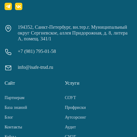
194352, Санкт-Петербург, вн.тер.г. Муниципальный
округ Сергиевское, аллея Придорожная, д. 8, литера
А, помещ. 341/1
+7 (981) 795-01-58
info@isafe-trud.ru
Сайт
Услуги
Партнерам
СОУТ
База знаний
Профриски
Блог
Аутсорсинг
Контакты
Аудит
Кейсы
СУОТ