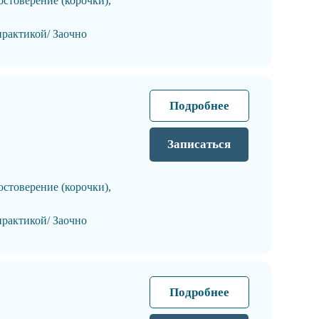
остоверение (корочки),
практикой/ Заочно
Подробнее
Записаться
остоверение (корочки),
практикой/ Заочно
Подробнее