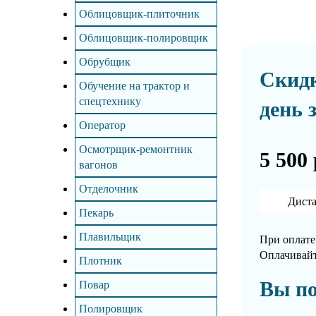
Облицовщик-плиточник
Облицовщик-полировщик
Обрубщик
Скидк
Обучение на трактор и
спецтехнику
день 
Оператор
Осмотрщик-ремонтник
5 500 
вагонов
Отделочник
Дист
Пекарь
Плавильщик
При оплате 
Оплачивайт
Плотник
Вы по
Повар
Полировщик