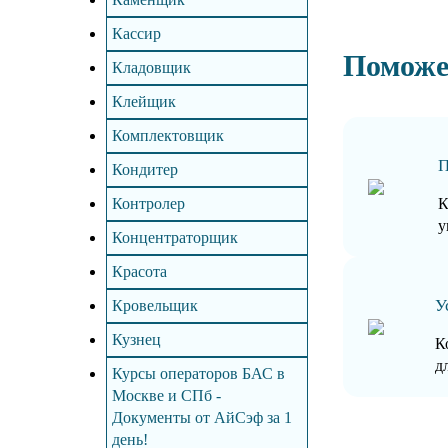
Кассир
Поможе
Кладовщик
Клейщик
Комплектовщик
П
Кондитер
Контролер
К
у
Концентраторщик
Красота
У
Кровельщик
Кузнец
К
д
Курсы операторов БАС в
Москве и СПб -
Документы от АйСэф за 1
день!