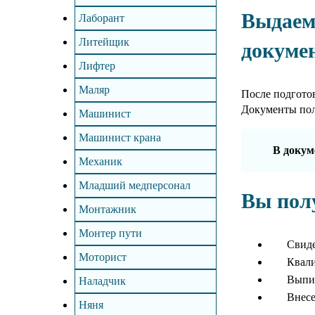
Выдаем
Лаборант
Литейщик
докуме
Лифтер
Маляр
После подгото
Документы пол
Машинист
Машинист крана
В докум
Механик
Младший медперсонал
Вы пол
Монтажник
Монтер пути
Свиде
Моторист
Квал
Выпис
Наладчик
Внесе
Няня